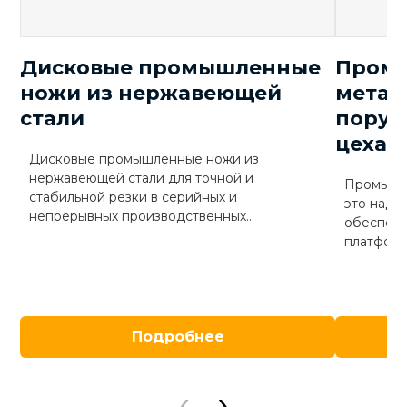
Гц
Вес
кг
750
Дисковые промышленные
Пром
ножи из нержавеющей
метал
стали
поруч
цеха 
Дисковые промышленные ножи из
нержавеющей стали для точной и
Промышл
стабильной резки в серийных и
это надё
непрерывных производственных...
обеспече
платформа
Подробнее
‹
›