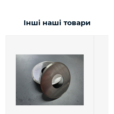
Технические
характеристики
Інші наші товари
Производительность
шт/ч
9000
Мощность
кВт/ч
5
Габариты машины
4500
длина
2000
мм
ширина
2000
высота
380
Подключение
В, 50