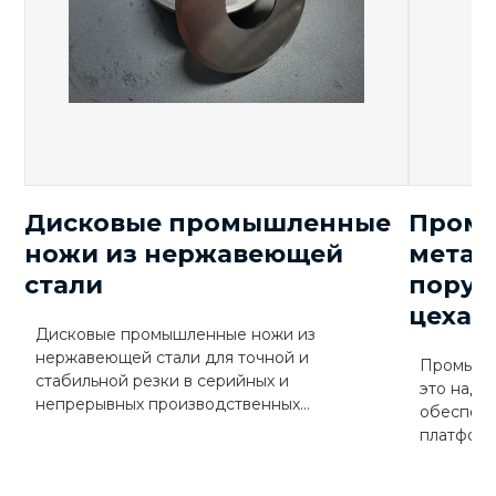
Габариты машины
(5 корзин)
5850 ±50
длина
мм
1600 ±50
ширина
2450 ±50
Дисковые промышленные
Пром
Высота
ножи из нержавеющей
метал
стали
поруч
Габариты
цеха 
мм
800*800*750
корзины
Дисковые промышленные ножи из
нержавеющей стали для точной и
Промышл
Масса машины
кг
2500
стабильной резки в серийных и
это надё
непрерывных производственных...
обеспече
Сеть трехфазного
платформа
тока с
заземленной