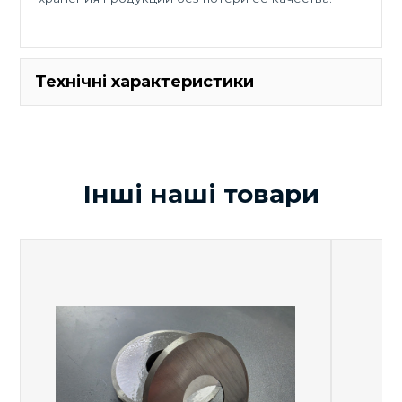
Технічні характеристики
Технические
характеристики
Інші наші товари
Назначение
Стерилизация, варка и
машины
автоклавирование
Количество
шт
От 1 до 5
корзин
Суммарная
установленная
кВт
15
мощность, не
более