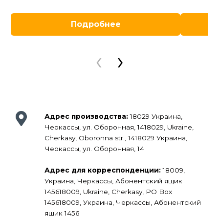
нейтралью
В
380± 38
Подробнее
напряжение
гц
50± 1
частота
‹
›
Адрес производства:
18029 Украина,
Черкассы, ул. Оборонная, 1418029, Ukraine,
Cherkasy, Oboronna str., 1418029 Украина,
Черкассы, ул. Оборонная, 14
Адрес для корреспонденции:
18009,
Украина, Черкассы, Абонентский ящик
145618009, Ukraine, Cherkasy, PO Box
145618009, Украина, Черкассы, Абонентский
ящик 1456