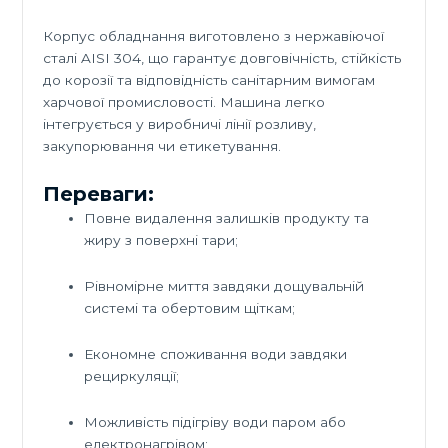
Корпус обладнання виготовлено з нержавіючої
сталі AISI 304, що гарантує довговічність, стійкість
до корозії та відповідність санітарним вимогам
харчової промисловості. Машина легко
інтегрується у виробничі лінії розливу,
закупорювання чи етикетування.
Переваги:
Повне видалення залишків продукту та
жиру з поверхні тари;
Рівномірне миття завдяки дощувальній
системі та обертовим щіткам;
Економне споживання води завдяки
рециркуляції;
Можливість підігріву води паром або
електронагрівом;