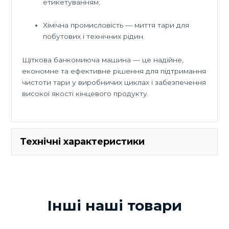
етикетуванням;
Хімічна промисловість — миття тари для
побутових і технічних рідин.
Щіткова банкомиюча машина — це надійне,
економне та ефективне рішення для підтримання
чистоти тари у виробничих циклах і забезпечення
високої якості кінцевого продукту.
Технічні характеристики
Технічні характеристики
шт/
Інші наші товари
Продуктивність
9000
год