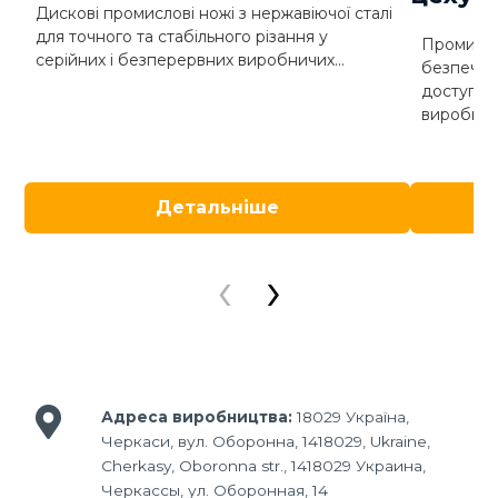
Дискові промислові ножі з нержавіючої сталі
для точного та стабільного різання у
Промисло
серійних і безперервних виробничих...
безпечне
доступу 
виробничо
Детальніше
‹
›
Адреса виробництва:
18029 Україна,
Черкаси, вул. Оборонна, 1418029, Ukraine,
Cherkasy, Oboronna str., 1418029 Украина,
Черкассы, ул. Оборонная, 14