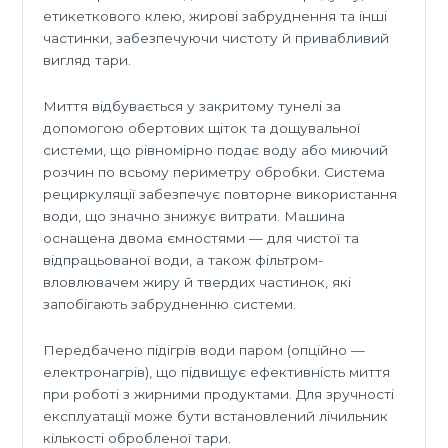
етикеткового клею, жирові забруднення та інші
частинки, забезпечуючи чистоту й привабливий
вигляд тари.
Миття відбувається у закритому тунелі за
допомогою обертових щіток та дощувальної
системи, що рівномірно подає воду або миючий
розчин по всьому периметру обробки. Система
рециркуляції забезпечує повторне використання
води, що значно знижує витрати. Машина
оснащена двома ємностями — для чистої та
відпрацьованої води, а також фільтром-
вловлювачем жиру й твердих частинок, які
запобігають забрудненню системи.
Передбачено підігрів води паром (опційно —
електронагрів), що підвищує ефективність миття
при роботі з жирними продуктами. Для зручності
експлуатації може бути встановлений лічильник
кількості обробленої тари.