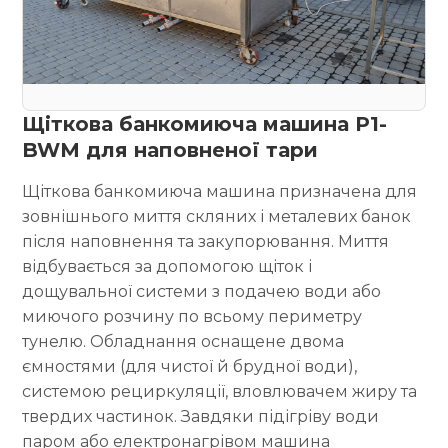
Щіткова банкомиюча машина P1-
BWM для наповненої тари
Щіткова банкомиюча машина призначена для
зовнішнього миття скляних і металевих банок
після наповнення та закупорювання. Миття
відбувається за допомогою щіток і
дощувальної системи з подачею води або
миючого розчину по всьому периметру
тунелю. Обладнання оснащене двома
ємностями (для чистої й брудної води),
системою рециркуляції, вловлювачем жиру та
твердих частинок. Завдяки підігріву води
паром або електронагрівом машина