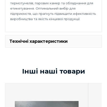
термотунелів, парових камер та обладнання для
етикетування. Оптимальний вибір для
підприємств, що прагнуть підвищити ефективність
виробництва та якість кінцевої продукції.
Технічні характеристики
Технічні характеристики
Продуктивність
кг/
Інші наші товари
40
пари
год
Сила струму
А
40
Встановлена
кВт
не більше 30
потужність