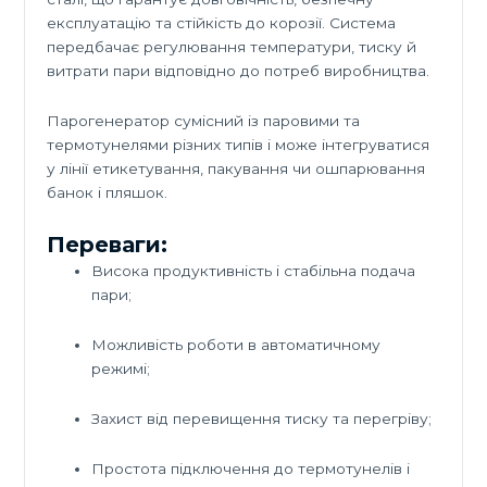
експлуатацію та стійкість до корозії. Система
передбачає регулювання температури, тиску й
витрати пари відповідно до потреб виробництва.
Парогенератор сумісний із паровими та
термотунелями різних типів і може інтегруватися
у лінії етикетування, пакування чи ошпарювання
банок і пляшок.
Переваги:
Висока продуктивність і стабільна подача
пари;
Можливість роботи в автоматичному
режимі;
Захист від перевищення тиску та перегріву;
Простота підключення до термотунелів і