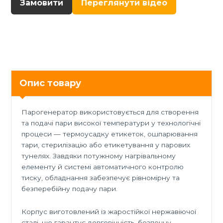
Замовити
Переглянути відео
Опис товару
Парогенератор використовується для створення
та подачі пари високої температури у технологічні
процеси — термоусадку етикеток, ошпарювання
тари, стерилізацію або етикетування у парових
тунелях. Завдяки потужному нагрівальному
елементу й системі автоматичного контролю
тиску, обладнання забезпечує рівномірну та
безперебійну подачу пари.
Корпус виготовлений із жаростійкої нержавіючої
сталі, що гарантує довговічність, безпечну