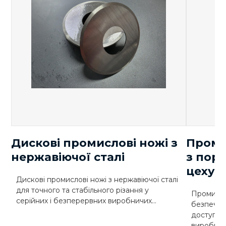
Підключення
380 В, 50 Гц
Довжина
мм
400
Ширина
мм
610
Висота
мм
1120
Маса
кг
75
Робочий тиск
МПа
до 0,6
Дискові промислові ножі з
Проми
AISI 304
нержавіючої сталі
з пор
(харчова
цеху 
Матеріал
нержавіюча
Дискові промислові ножі з нержавіючої сталі
сталь
для точного та стабільного різання у
Промисло
серійних і безперервних виробничих...
безпечне
Температура
до +160 (при
доступу 
°
пари
тиску 0,6 Мпа)
виробничо